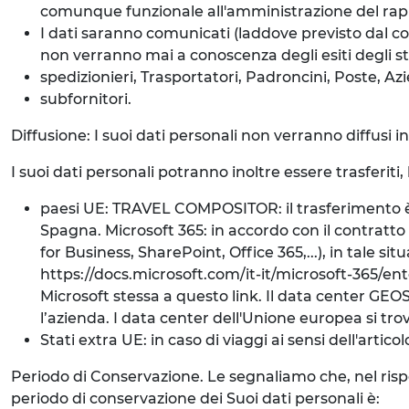
comunque funzionale all'amministrazione del rap
I dati saranno comunicati (laddove previsto dal co
non verranno mai a conoscenza degli esiti degli ste
spedizionieri, Trasportatori, Padroncini, Poste, Azi
subfornitori.
Diffusione: I suoi dati personali non verranno diffusi 
I suoi dati personali potranno inoltre essere trasferiti,
paesi UE: TRAVEL COMPOSITOR: il trasferimento è d
Spagna. Microsoft 365: in accordo con il contratto d
for Business, SharePoint, Office 365,...), in tale s
https://docs.microsoft.com/it-it/microsoft-365/
Microsoft stessa a questo link. Il data center GEOS
l’azienda. I data center dell'Unione europea si trov
Stati extra UE: in caso di viaggi ai sensi dell'artic
Periodo di Conservazione. Le segnaliamo che, nel rispetto
periodo di conservazione dei Suoi dati personali è: