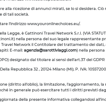
re alla ricezione di annunci mirati, se lo si desidera. C
 di tali società.
itare l'indirizzo www.youronlinechoices.eu/.
i della Legge, è Gattinoni Travel Network S.r.l. (VIA STATU
tinoni.it) nella persona del suo legale rappresentante 
oni Travel Network il Contitolare del trattamento dei dati,
apiti: E-mail:
agenzia@sarottiviaggi.com
) nella person
(DPO) designato dal titolare ai sensi dell'art.37 del GDPR 
ella Repubblica 32 , 20124 Milano (MI); P. IVA: 10557200
ne (diritto all'oblio), la limitazione, l'aggiornamento, la r
n generale può esercitare tutti i diritti previsti dagli ar
giornata della presente informativa collegandosi all'ind