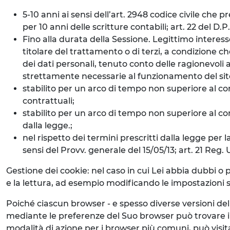
5-10 anni ai sensi dell’art. 2948 codice civile che 
per 10 anni delle scritture contabili; art. 22 del D.
Fino alla durata della Sessione. Legittimo interess
titolare del trattamento o di terzi, a condizione ch
dei dati personali, tenuto conto delle ragionevoli a
strettamente necessarie al funzionamento del sito 
stabilito per un arco di tempo non superiore al con
contrattuali;
stabilito per un arco di tempo non superiore al cons
dalla legge.;
nel rispetto dei termini prescritti dalla legge per l
sensi del Provv. generale del 15/05/13; art. 21 Reg.
Gestione dei cookie: nel caso in cui Lei abbia dubbi o 
e la lettura, ad esempio modificando le impostazioni su
Poiché ciascun browser - e spesso diverse versioni de
mediante le preferenze del Suo browser può trovare i
modalità di azione per i browser più comuni, può visit