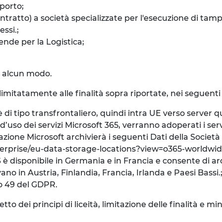
porto;
ntratto) a società specializzate per l'esecuzione di tam
ssi.;
ende per la Logistica;
in alcun modo.
 limitatamente alle finalità sopra riportate, nei seguenti 
i tipo transfrontaliero, quindi intra UE verso server q
’uso dei servizi Microsoft 365, verranno adoperati i serv
ituazione Microsoft archivierà i seguenti Dati della Societ
enterprise/eu-data-storage-locations?view=o365-worldwi
 è disponibile in Germania e in Francia e consente di arch
ano in Austria, Finlandia, Francia, Irlanda e Paesi Bassi.
olo 49 del GDPR.
 dei principi di liceità, limitazione delle finalità e mini