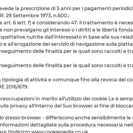
prevede la prescrizione di 5 anni per i pagamenti periodic
P.R. 29 Settembre 1973, n.600.;
e art. 6 lett. f) e considerando 47: il trattamento è nece
e non prevalgano gli interessi o i diritti e le libertà fo
spettative nutrite dall’interessato in base alla sua relazi
e all’erogazione del servizio di navigazione sulla piatt
seguimento delle finalità per le quali sono raccolti e tra
eguimento delle finalità per le quali sono raccolti e tra
a tipologia di attività e comunque fino alla revoca del con
 UE 2016/679.
preoccupazioni in merito all'utilizzo dei cookie Le è se
lla privacy all'interno del Suo browser al fine di blocca
llo stesso browser - differiscono anche sensibilmente l
nformazioni dettagliate sulla procedura necessaria nel
are l'indirizzo www.cookiepedia.co.uk.