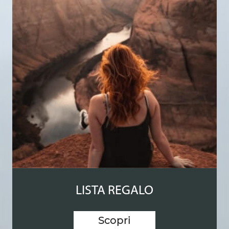
LISTA REGALO
Scopri