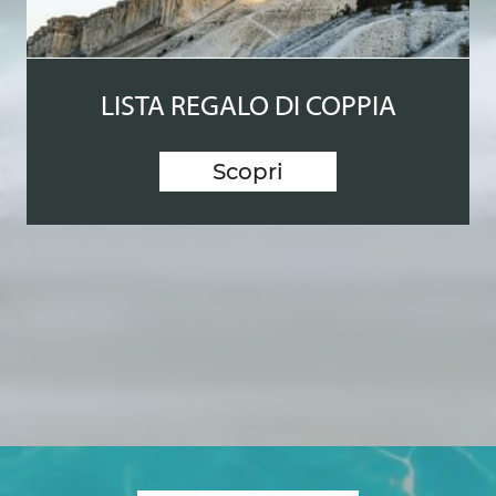
LISTA REGALO DI COPPIA
Scopri